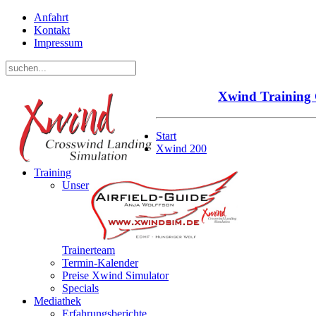
Anfahrt
Kontakt
Impressum
Xwind
Training
Start
Xwind 200
Training
Unser
Trainerteam
Termin-Kalender
Preise Xwind Simulator
Specials
Mediathek
Erfahrungsberichte