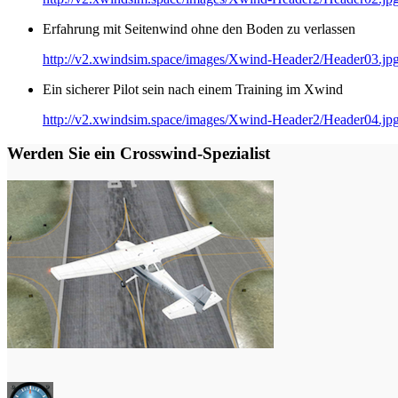
Erfahrung mit Seitenwind ohne den Boden zu verlassen
http://v2.xwindsim.space/images/Xwind-Header2/Header03.jp
Ein sicherer Pilot sein nach einem Training im Xwind
http://v2.xwindsim.space/images/Xwind-Header2/Header04.jp
Werden Sie ein Crosswind-Spezialist