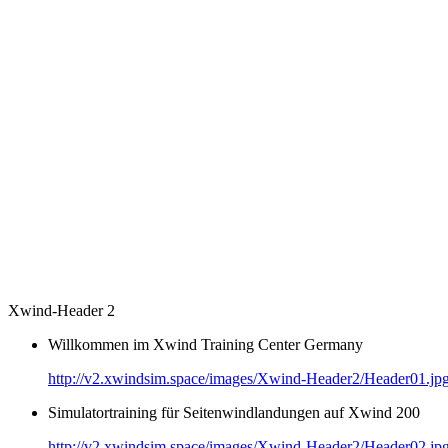
Xwind-Header 2
Willkommen im Xwind Training Center Germany
http://v2.xwindsim.space/images/Xwind-Header2/Header01.jp
Simulatortraining für Seitenwindlandungen auf Xwind 200
http://v2.xwindsim.space/images/Xwind-Header2/Header02.jp